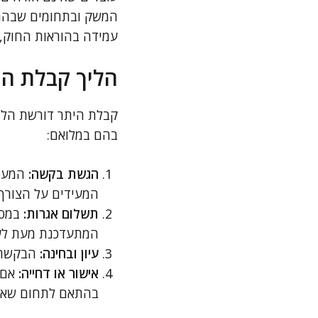
המשק ובתחומים שבהם י
עמידה בהוראות החוק, 
הליך קבלת הי
קבלת היתר דורשת הליך
בהם במלואם:
הגשת בקשה:
המעסי
המעידים על הצורך 
תשלום אגרות:
במסג
המתעדכנת מעת לע
עיון ובחינה:
הבקשה נ
אישור או דחייה:
אם 
בהתאם לתחום שאליו