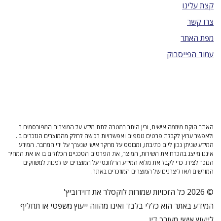
קצת עלינו
צרו קשר
מפת האתר
עמוד הפייסבוק
האתר הוקם מיוזמה אישית, ובין היתר במטרה לתת מידע על המוצרים המפורסמים בו
ולאפשר ערוץ לקבלת פרטים נוספים ואפשרויות רכישה לחלק מהמוצרים הנזכרים בו.
המידע שניתן נכון ליום כתיבתו, ומבוסס על מחקר אישי שנערך על ידי המחבר. המידע
איננו מייצג בהכרח את השירות, המוצר, את הפרטים הטכניים הכלולים בו או את המחיר
הנזכר לצידו. כדי לקבל את מלוא המידע הרלוונטי על המוצרים יש לפנות למשווקים
המורשים ו/או ליצרנים של המוצרים המוזכרים באתר.
© 2026 כל הזכויות שמורות לוקסלר את דוידוביץ'
המידע באתר הוא כללי בלבד ואינו מהווה ייעוץ משפטי או תחליף
לייעוץ אישי מעורך דין.