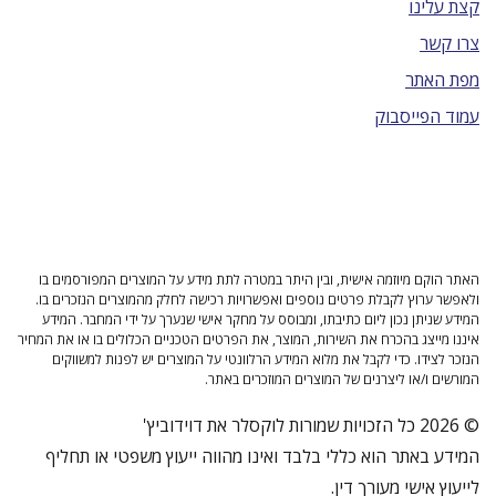
קצת עלינו
צרו קשר
מפת האתר
עמוד הפייסבוק
האתר הוקם מיוזמה אישית, ובין היתר במטרה לתת מידע על המוצרים המפורסמים בו
ולאפשר ערוץ לקבלת פרטים נוספים ואפשרויות רכישה לחלק מהמוצרים הנזכרים בו.
המידע שניתן נכון ליום כתיבתו, ומבוסס על מחקר אישי שנערך על ידי המחבר. המידע
איננו מייצג בהכרח את השירות, המוצר, את הפרטים הטכניים הכלולים בו או את המחיר
הנזכר לצידו. כדי לקבל את מלוא המידע הרלוונטי על המוצרים יש לפנות למשווקים
המורשים ו/או ליצרנים של המוצרים המוזכרים באתר.
© 2026 כל הזכויות שמורות לוקסלר את דוידוביץ'
המידע באתר הוא כללי בלבד ואינו מהווה ייעוץ משפטי או תחליף
לייעוץ אישי מעורך דין.