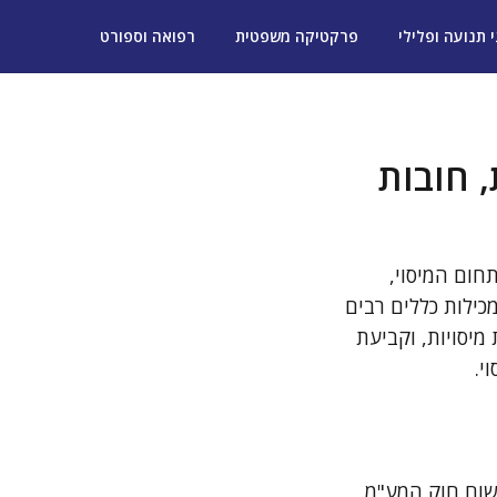
י תנועה ופלילי
פרקטיקה משפטית
רפואה וספורט
1976: עקרונות, חובות
שראלית בתחום המיסוי,
את חוק מס ערך מוסף התשל"ו-1975. התקנות מכילות כללים רבים
מיסויות, וקביעת
י.
ם של יישום חוק המע"מ.