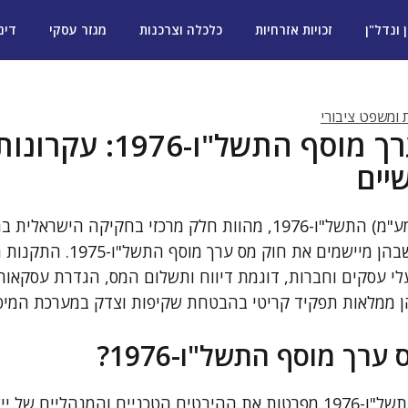
ן ונדל"ן
זכויות אזרחיות
כלכלה וצרכנות
מגזר עסקי
דינ
ת ומשפט ציבורי
תקנות מס ערך מוסף התשל"ו-
יים
תקנות מס ערך מוסף (מע"מ) התשל"ו-1976, מהוות חלק מרכזי בחקיקה הי
ומסדירות את הדרכים שבהן מיישמים 
י עסקים וחברות, דוגמת דיווח ותשלום המס, הגדרת עסקאות 
 הן ממלאות תפקיד קריטי בהבטחת שקיפות וצדק במערכת המיסו
רך מוסף התשל"ו-1976?
תקנות מס ערך מוסף התשל"ו-1976 מפרטות את ההיבטים הטכניים והמנהליי