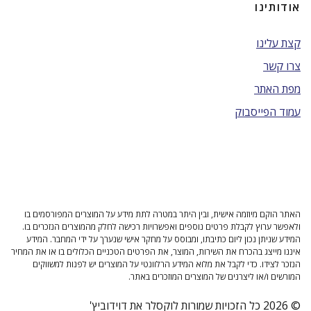
אודותינו
קצת עלינו
צרו קשר
מפת האתר
עמוד הפייסבוק
האתר הוקם מיוזמה אישית, ובין היתר במטרה לתת מידע על המוצרים המפורסמים בו
ולאפשר ערוץ לקבלת פרטים נוספים ואפשרויות רכישה לחלק מהמוצרים הנזכרים בו.
המידע שניתן נכון ליום כתיבתו, ומבוסס על מחקר אישי שנערך על ידי המחבר. המידע
איננו מייצג בהכרח את השירות, המוצר, את הפרטים הטכניים הכלולים בו או את המחיר
הנזכר לצידו. כדי לקבל את מלוא המידע הרלוונטי על המוצרים יש לפנות למשווקים
המורשים ו/או ליצרנים של המוצרים המוזכרים באתר.
© 2026 כל הזכויות שמורות לוקסלר את דוידוביץ'