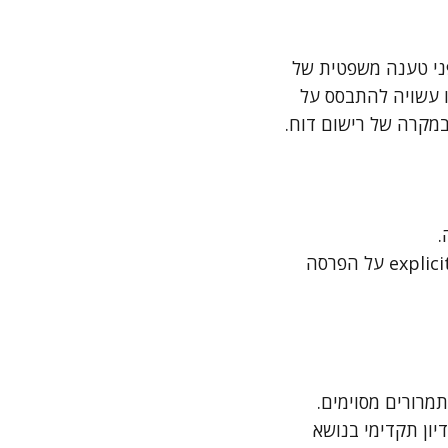
פני טענה משפטית של
ו עשויה להתבסס על
במקרה של רישום דוח.
.
אסטרטגיה משפטית – במקרי מחלוקת, עו"ד יכול לטעון כי התמרור אינו אוסר מ explicitly על הפרסה
מרורים מסוימים.
יון תקדימי בנושא