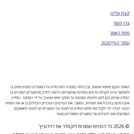
קצת עלינו
צרו קשר
מפת האתר
עמוד הפייסבוק
האתר הוקם מיוזמה אישית, ובין היתר במטרה לתת מידע על המוצרים המפורסמים בו
ולאפשר ערוץ לקבלת פרטים נוספים ואפשרויות רכישה לחלק מהמוצרים הנזכרים בו.
המידע שניתן נכון ליום כתיבתו, ומבוסס על מחקר אישי שנערך על ידי המחבר. המידע
איננו מייצג בהכרח את השירות, המוצר, את הפרטים הטכניים הכלולים בו או את המחיר
הנזכר לצידו. כדי לקבל את מלוא המידע הרלוונטי על המוצרים יש לפנות למשווקים
המורשים ו/או ליצרנים של המוצרים המוזכרים באתר.
© 2026 כל הזכויות שמורות לוקסלר את דוידוביץ'