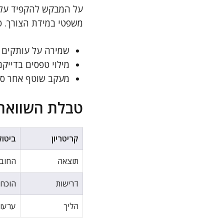
על המבקש להקפיד על 
משפטי במידת הצורך. פ
שמירה על עותקים 
מילוי טפסים בדייקנ
מעקב שוטף אחר סט
טבלת השוואה:
קריטריון
ביטול
תוצאה
החוב 
דרישות
הוכחו
הליך
ערעור