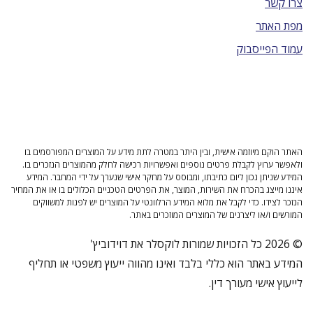
צרו קשר
מפת האתר
עמוד הפייסבוק
האתר הוקם מיוזמה אישית, ובין היתר במטרה לתת מידע על המוצרים המפורסמים בו
ולאפשר ערוץ לקבלת פרטים נוספים ואפשרויות רכישה לחלק מהמוצרים הנזכרים בו.
המידע שניתן נכון ליום כתיבתו, ומבוסס על מחקר אישי שנערך על ידי המחבר. המידע
איננו מייצג בהכרח את השירות, המוצר, את הפרטים הטכניים הכלולים בו או את המחיר
הנזכר לצידו. כדי לקבל את מלוא המידע הרלוונטי על המוצרים יש לפנות למשווקים
המורשים ו/או ליצרנים של המוצרים המוזכרים באתר.
© 2026 כל הזכויות שמורות לוקסלר את דוידוביץ'
המידע באתר הוא כללי בלבד ואינו מהווה ייעוץ משפטי או תחליף
לייעוץ אישי מעורך דין.