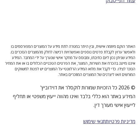
עמוד הפייסבוק
האתר הוקם מיוזמה אישית, ובין היתר במטרה לתת מידע על המוצרים המפורסמים בו
ולאפשר ערוץ לקבלת פרטים נוספים ואפשרויות רכישה לחלק מהמוצרים הנזכרים בו.
המידע שניתן נכון ליום כתיבתו, ומבוסס על מחקר אישי שנערך על ידי המחבר. המידע
איננו מייצג בהכרח את השירות, המוצר, את הפרטים הטכניים הכלולים בו או את המחיר
הנזכר לצידו. כדי לקבל את מלוא המידע הרלוונטי על המוצרים יש לפנות למשווקים
המורשים ו/או ליצרנים של המוצרים המוזכרים באתר.
© 2026 כל הזכויות שמורות לוקסלר את דוידוביץ'
המידע באתר הוא כללי בלבד ואינו מהווה ייעוץ משפטי או תחליף
לייעוץ אישי מעורך דין.
מדיניות פרטיות
תנאי שימוש