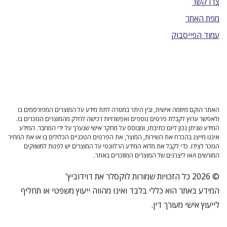
צרו קשר
מפת האתר
עמוד הפייסבוק
האתר הוקם מיוזמה אישית, ובין היתר במטרה לתת מידע על המוצרים המפורסמים בו
ולאפשר ערוץ לקבלת פרטים נוספים ואפשרויות רכישה לחלק מהמוצרים הנזכרים בו.
המידע שניתן נכון ליום כתיבתו, ומבוסס על מחקר אישי שנערך על ידי המחבר. המידע
איננו מייצג בהכרח את השירות, המוצר, את הפרטים הטכניים הכלולים בו או את המחיר
הנזכר לצידו. כדי לקבל את מלוא המידע הרלוונטי על המוצרים יש לפנות למשווקים
המורשים ו/או ליצרנים של המוצרים המוזכרים באתר.
© 2026 כל הזכויות שמורות לוקסלר את דוידוביץ'
המידע באתר הוא כללי בלבד ואינו מהווה ייעוץ משפטי או תחליף
לייעוץ אישי מעורך דין.