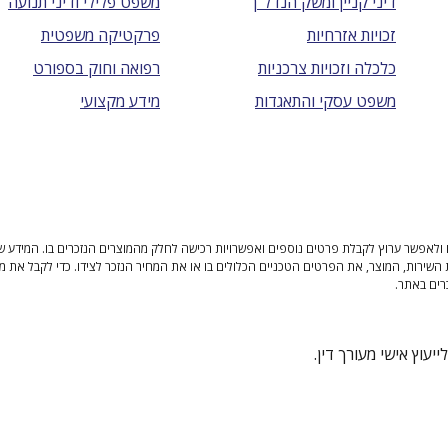
דיני קניין ומשק הנדל"ן
משפט פלילי ודיני תנועה
זכויות אזרחיות
פרקטיקה משפטית
כלכלה וזכויות צרכניות
רפואה וחוק בספורט
משפט עסקי והתאגדות
מידע מקצועי
ולאפשר ערוץ לקבלת פרטים נוספים ואפשרויות רכישה לחלק מהמוצרים הנזכרים בו. המידע שנית
 השירות, המוצר, את הפרטים הטכניים הכלולים בו או את המחיר הנזכר לצידו. כדי לקבל את מ
רים באתר.
יעוץ אישי מעורך דין.