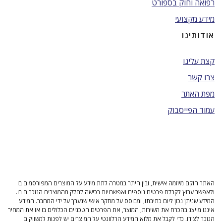
רפואה וחוק בספורט
מידע מקצועי
אודותינו
קצת עלינו
צרו קשר
מפת האתר
עמוד הפייסבוק
האתר הוקם מיוזמה אישית, ובין היתר במטרה לתת מידע על המוצרים המפורסמים בו
ולאפשר ערוץ לקבלת פרטים נוספים ואפשרויות רכישה לחלק מהמוצרים הנזכרים בו.
המידע שניתן נכון ליום כתיבתו, ומבוסס על מחקר אישי שנערך על ידי המחבר. המידע
איננו מייצג בהכרח את השירות, המוצר, את הפרטים הטכניים הכלולים בו או את המחיר
הנזכר לצידו. כדי לקבל את מלוא המידע הרלוונטי על המוצרים יש לפנות למשווקים