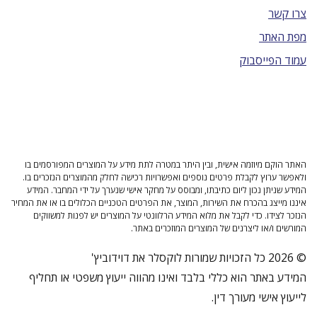
צרו קשר
מפת האתר
עמוד הפייסבוק
האתר הוקם מיוזמה אישית, ובין היתר במטרה לתת מידע על המוצרים המפורסמים בו
ולאפשר ערוץ לקבלת פרטים נוספים ואפשרויות רכישה לחלק מהמוצרים הנזכרים בו.
המידע שניתן נכון ליום כתיבתו, ומבוסס על מחקר אישי שנערך על ידי המחבר. המידע
איננו מייצג בהכרח את השירות, המוצר, את הפרטים הטכניים הכלולים בו או את המחיר
הנזכר לצידו. כדי לקבל את מלוא המידע הרלוונטי על המוצרים יש לפנות למשווקים
המורשים ו/או ליצרנים של המוצרים המוזכרים באתר.
© 2026 כל הזכויות שמורות לוקסלר את דוידוביץ'
המידע באתר הוא כללי בלבד ואינו מהווה ייעוץ משפטי או תחליף
לייעוץ אישי מעורך דין.