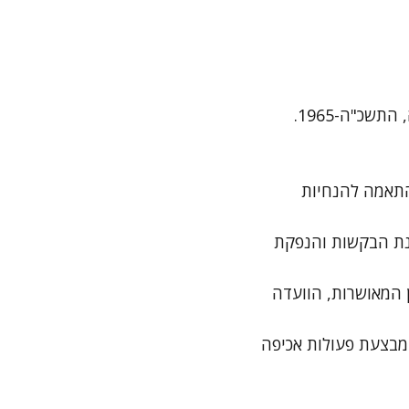
לוועדה סמכויות נרחבות בנושא התכנון העירוני, המוכתבות מכוח חוק התכנון והבנייה, התשכ"ה-1965.
 התאמה להנחיות
ינת הבקשות והנפקת
 המאושרות, הוועדה
מבצעת פעולות אכיפה