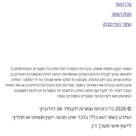
צרו קשר
מפת האתר
עמוד הפייסבוק
האתר הוקם מיוזמה אישית, ובין היתר במטרה לתת מידע על המוצרים המפורסמים בו
ולאפשר ערוץ לקבלת פרטים נוספים ואפשרויות רכישה לחלק מהמוצרים הנזכרים בו.
המידע שניתן נכון ליום כתיבתו, ומבוסס על מחקר אישי שנערך על ידי המחבר. המידע
איננו מייצג בהכרח את השירות, המוצר, את הפרטים הטכניים הכלולים בו או את המחיר
הנזכר לצידו. כדי לקבל את מלוא המידע הרלוונטי על המוצרים יש לפנות למשווקים
המורשים ו/או ליצרנים של המוצרים המוזכרים באתר.
© 2026 כל הזכויות שמורות לוקסלר את דוידוביץ'
המידע באתר הוא כללי בלבד ואינו מהווה ייעוץ משפטי או תחליף
לייעוץ אישי מעורך דין.