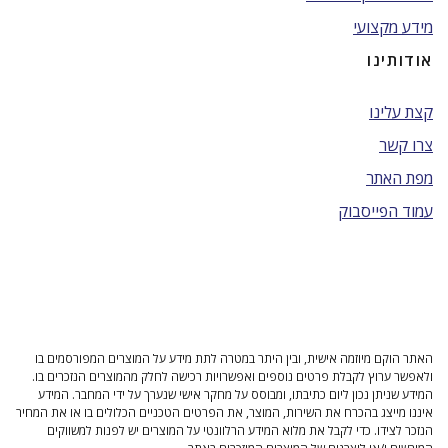
מידע מקצועי
אודותינו
קצת עלינו
צרו קשר
מפת האתר
עמוד הפייסבוק
האתר הוקם מיוזמה אישית, ובין היתר במטרה לתת מידע על המוצרים המפורסמים בו
ולאפשר ערוץ לקבלת פרטים נוספים ואפשרויות רכישה לחלק מהמוצרים הנזכרים בו.
המידע שניתן נכון ליום כתיבתו, ומבוסס על מחקר אישי שנערך על ידי המחבר. המידע
איננו מייצג בהכרח את השירות, המוצר, את הפרטים הטכניים הכלולים בו או את המחיר
הנזכר לצידו. כדי לקבל את מלוא המידע הרלוונטי על המוצרים יש לפנות למשווקים