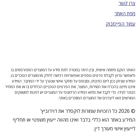
צרו קשר
מפת האתר
עמוד הפייסבוק
האתר הוקם מיוזמה אישית, ובין היתר במטרה לתת מידע על המוצרים המפורסמים בו
ולאפשר ערוץ לקבלת פרטים נוספים ואפשרויות רכישה לחלק מהמוצרים הנזכרים בו.
המידע שניתן נכון ליום כתיבתו, ומבוסס על מחקר אישי שנערך על ידי המחבר. המידע
איננו מייצג בהכרח את השירות, המוצר, את הפרטים הטכניים הכלולים בו או את המחיר
הנזכר לצידו. כדי לקבל את מלוא המידע הרלוונטי על המוצרים יש לפנות למשווקים
המורשים ו/או ליצרנים של המוצרים המוזכרים באתר.
© 2026 כל הזכויות שמורות לוקסלר את דוידוביץ'
המידע באתר הוא כללי בלבד ואינו מהווה ייעוץ משפטי או תחליף
לייעוץ אישי מעורך דין.