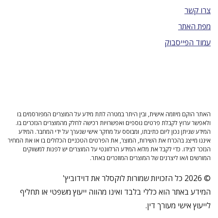
צרו קשר
מפת האתר
עמוד הפייסבוק
האתר הוקם מיוזמה אישית, ובין היתר במטרה לתת מידע על המוצרים המפורסמים בו
ולאפשר ערוץ לקבלת פרטים נוספים ואפשרויות רכישה לחלק מהמוצרים הנזכרים בו.
המידע שניתן נכון ליום כתיבתו, ומבוסס על מחקר אישי שנערך על ידי המחבר. המידע
איננו מייצג בהכרח את השירות, המוצר, את הפרטים הטכניים הכלולים בו או את המחיר
הנזכר לצידו. כדי לקבל את מלוא המידע הרלוונטי על המוצרים יש לפנות למשווקים
המורשים ו/או ליצרנים של המוצרים המוזכרים באתר.
© 2026 כל הזכויות שמורות לוקסלר את דוידוביץ'
המידע באתר הוא כללי בלבד ואינו מהווה ייעוץ משפטי או תחליף
לייעוץ אישי מעורך דין.