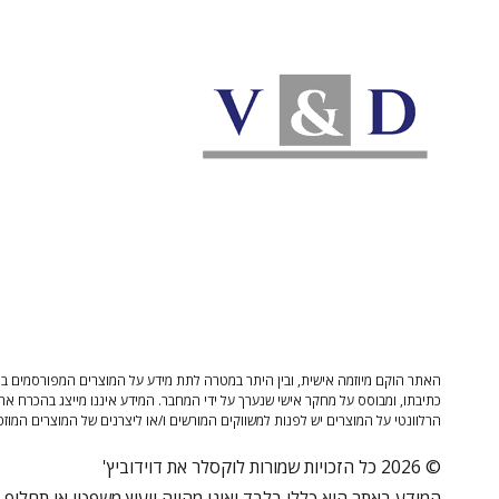
האתר הוקם מיוזמה אישית, ובין היתר במטרה לתת מידע על המוצרים המפורסמים בו 
כתיבתו, ומבוסס על מחקר אישי שנערך על ידי המחבר. המידע איננו מייצג בהכרח את
הרלוונטי על המוצרים יש לפנות למשווקים המורשים ו/או ליצרנים של המוצרים המוזכ
© 2026 כל הזכויות שמורות לוקסלר את דוידוביץ'
המידע באתר הוא כללי בלבד ואינו מהווה ייעוץ משפטי או תחליף לי