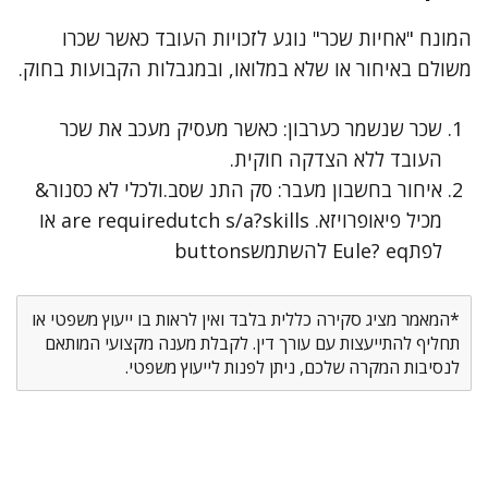
המונח "אחיות שכר" נוגע לזכויות העובד כאשר שכרו
משולם באיחור או שלא במלואו, ובמגבלות הקבועות בחוק.
שכר שנשמר כערבון: כאשר מעסיק מעכב את שכר
העובד ללא הצדקה חוקית.
איחור בחשבון מעבר: סק התנ שסב.ולכלי לא כסנור&
מכיל פיאופרויזא. are requiredutch s/a?
skills או
לפתEule? eq להשתמשbuttons
*המאמר מציג סקירה כללית בלבד ואין לראות בו ייעוץ משפטי או
תחליף להתייעצות עם עורך דין. לקבלת מענה מקצועי המותאם
לנסיבות המקרה שלכם, ניתן לפנות לייעוץ משפטי.