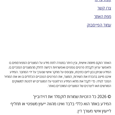
צרו קשר
מפת האתר
עמוד הפייסבוק
האתר הוקם מיוזמה אישית, ובין היתר במטרה לתת מידע על המוצרים המפורסמים בו
ולאפשר ערוץ לקבלת פרטים נוספים ואפשרויות רכישה לחלק מהמוצרים הנזכרים בו.
המידע שניתן נכון ליום כתיבתו, ומבוסס על מחקר אישי שנערך על ידי המחבר. המידע
איננו מייצג בהכרח את השירות, המוצר, את הפרטים הטכניים הכלולים בו או את המחיר
הנזכר לצידו. כדי לקבל את מלוא המידע הרלוונטי על המוצרים יש לפנות למשווקים
המורשים ו/או ליצרנים של המוצרים המוזכרים באתר.
© 2026 כל הזכויות שמורות לוקסלר את דוידוביץ'
המידע באתר הוא כללי בלבד ואינו מהווה ייעוץ משפטי או תחליף
לייעוץ אישי מעורך דין.