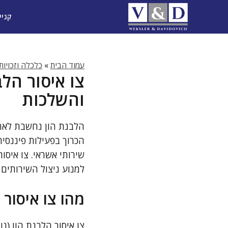
דלג
קניי
תוכן
עמוד הבית
»
כלכלה וזכויות
צו איסור הלב
והשלכות
הלבנת הון נחשבת לאחת 
הכרוך בפעילות פיננסי
שירותי אשראי. צו איסור
למנוע ניצול השירותים 
מהו צו איסור 
צו איסור הלבנת הון (נ