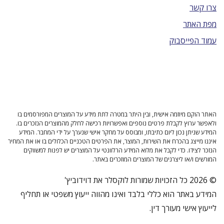
צרו קשר
מפת האתר
עמוד הפייסבוק
האתר הוקם מיוזמה אישית, ובין היתר במטרה לתת מידע על המוצרים המפורסמים בו
ולאפשר ערוץ לקבלת פרטים נוספים ואפשרויות רכישה לחלק מהמוצרים הנזכרים בו.
המידע שניתן נכון ליום כתיבתו, ומבוסס על מחקר אישי שנערך על ידי המחבר. המידע
איננו מייצג בהכרח את השירות, המוצר, את הפרטים הטכניים הכלולים בו או את המחיר
הנזכר לצידו. כדי לקבל את מלוא המידע הרלוונטי על המוצרים יש לפנות למשווקים
המורשים ו/או ליצרנים של המוצרים המוזכרים באתר.
© 2026 כל הזכויות שמורות לוקסלר את דוידוביץ'
המידע באתר הוא כללי בלבד ואינו מהווה ייעוץ משפטי או תחליף
לייעוץ אישי מעורך דין.