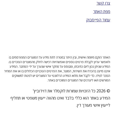
צרו קשר
מפת האתר
עמוד הפייסבוק
האתר הוקם מיוזמה אישית, ובין היתר במטרה לתת מידע על המוצרים המפורסמים בו
ולאפשר ערוץ לקבלת פרטים נוספים ואפשרויות רכישה לחלק מהמוצרים הנזכרים בו.
המידע שניתן נכון ליום כתיבתו, ומבוסס על מחקר אישי שנערך על ידי המחבר. המידע
איננו מייצג בהכרח את השירות, המוצר, את הפרטים הטכניים הכלולים בו או את המחיר
הנזכר לצידו. כדי לקבל את מלוא המידע הרלוונטי על המוצרים יש לפנות למשווקים
המורשים ו/או ליצרנים של המוצרים המוזכרים באתר.
© 2026 כל הזכויות שמורות לוקסלר את דוידוביץ'
המידע באתר הוא כללי בלבד ואינו מהווה ייעוץ משפטי או תחליף
לייעוץ אישי מעורך דין.