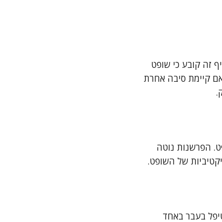
ן בסעיף 77א לחוק בתי המשפט [נוסח משולב], תשמ"ד–1984. סעיף זה קובע כי שופט
 אם קיימת סיבה אחרת
.
ט. הפרשנות נוטה
קטיביות של השופט.
טיפל בעבר באחד