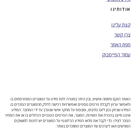
אודותינו
קצת עלינו
צרו קשר
מפת האתר
עמוד הפייסבוק
האתר הוקם מיוזמה אישית, ובין היתר במטרה לתת מידע על המוצרים המפורסמים בו
ולאפשר ערוץ לקבלת פרטים נוספים ואפשרויות רכישה לחלק מהמוצרים הנזכרים בו.
המידע שניתן נכון ליום כתיבתו, ומבוסס על מחקר אישי שנערך על ידי המחבר. המידע
איננו מייצג בהכרח את השירות, המוצר, את הפרטים הטכניים הכלולים בו או את המחיר
הנזכר לצידו. כדי לקבל את מלוא המידע הרלוונטי על המוצרים יש לפנות למשווקים
המורשים ו/או ליצרנים של המוצרים המוזכרים באתר.