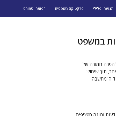
י תנועה ופלילי
פרקטיקה משפטית
רפואה וספורט
כות במשפט
להפרה חמורה של
חר, תוך שימוש
סוד ה"מחשבה
עות וכוונה ספציפית