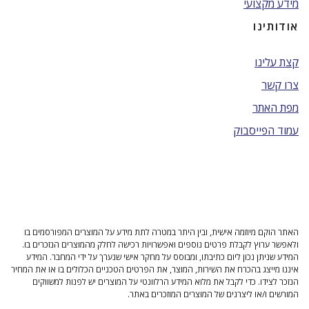
מידע מקצועי
אודותינו
קצת עלינו
צרו קשר
מפת האתר
עמוד הפייסבוק
האתר הוקם מיוזמה אישית, ובין היתר במטרה לתת מידע על המוצרים המפורסמים בו
ולאפשר ערוץ לקבלת פרטים נוספים ואפשרויות רכישה לחלק מהמוצרים הנזכרים בו.
המידע שניתן נכון ליום כתיבתו, ומבוסס על מחקר אישי שנערך על ידי המחבר. המידע
איננו מייצג בהכרח את השירות, המוצר, את הפרטים הטכניים הכלולים בו או את המחיר
הנזכר לצידו. כדי לקבל את מלוא המידע הרלוונטי על המוצרים יש לפנות למשווקים
המורשים ו/או ליצרנים של המוצרים המוזכרים באתר.