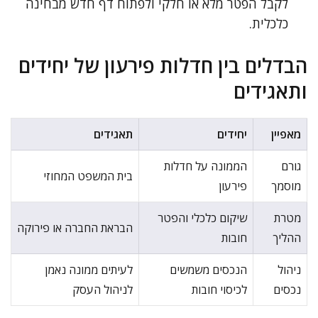
לקבל הפטר מלא או חלקי ולפתוח דף חדש מבחינה
כלכלית.
הבדלים בין חדלות פירעון של יחידים
ותאגידים
מאפיין
יחידים
תאגידים
גורם
הממונה על חדלות
בית המשפט המחוזי
מוסמך
פירעון
מטרת
שיקום כלכלי והפטר
הבראת החברה או פירוקה
ההליך
חובות
ניהול
הנכסים משמשים
לעיתים ממונה נאמן
נכסים
לכיסוי חובות
לניהול העסק