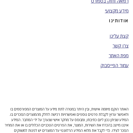
רפואה וחוק בספורט
מידע מקצועי
אודותינו
קצת עלינו
צרו קשר
מפת האתר
עמוד הפייסבוק
האתר הוקם מיוזמה אישית, ובין היתר במטרה לתת מידע על המוצרים המפורסמים בו
ולאפשר ערוץ לקבלת פרטים נוספים ואפשרויות רכישה לחלק מהמוצרים הנזכרים בו.
המידע שניתן נכון ליום כתיבתו, ומבוסס על מחקר אישי שנערך על ידי המחבר. המידע
איננו מייצג בהכרח את השירות, המוצר, את הפרטים הטכניים הכלולים בו או את המחיר
הנזכר לצידו. כדי לקבל את מלוא המידע הרלוונטי על המוצרים יש לפנות למשווקים