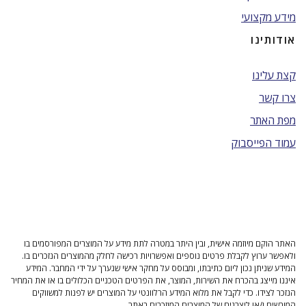
מידע מקצועי
אודותינו
קצת עלינו
צרו קשר
מפת האתר
עמוד הפייסבוק
האתר הוקם מיוזמה אישית, ובין היתר במטרה לתת מידע על המוצרים המפורסמים בו
ולאפשר ערוץ לקבלת פרטים נוספים ואפשרויות רכישה לחלק מהמוצרים הנזכרים בו.
המידע שניתן נכון ליום כתיבתו, ומבוסס על מחקר אישי שנערך על ידי המחבר. המידע
איננו מייצג בהכרח את השירות, המוצר, את הפרטים הטכניים הכלולים בו או את המחיר
הנזכר לצידו. כדי לקבל את מלוא המידע הרלוונטי על המוצרים יש לפנות למשווקים
המורשים ו/או ליצרנים של המוצרים המוזכרים באתר.