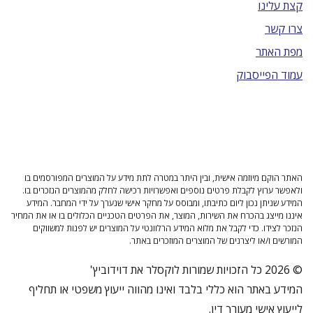
קצת עלינו
צרו קשר
מפת האתר
עמוד הפייסבוק
האתר הוקם מיוזמה אישית, ובין היתר במטרה לתת מידע על המוצרים המפורסמים בו
ולאפשר ערוץ לקבלת פרטים נוספים ואפשרויות רכישה לחלק מהמוצרים הנזכרים בו.
המידע שניתן נכון ליום כתיבתו, ומבוסס על מחקר אישי שנערך על ידי המחבר. המידע
איננו מייצג בהכרח את השירות, המוצר, את הפרטים הטכניים הכלולים בו או את המחיר
הנזכר לצידו. כדי לקבל את מלוא המידע הרלוונטי על המוצרים יש לפנות למשווקים
המורשים ו/או ליצרנים של המוצרים המוזכרים באתר.
© 2026 כל הזכויות שמורות לוקסלר את דוידוביץ'
המידע באתר הוא כללי בלבד ואינו מהווה ייעוץ משפטי או תחליף
לייעוץ אישי מעורך דין.