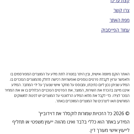
קצת עלינו
צרו קשר
מפת האתר
עמוד הפייסבוק
האתר הוקם מיוזמה אישית, ובין היתר במטרה לתת מידע על המוצרים המפורסמים בו
ולאפשר ערוץ לקבלת פרטים נוספים ואפשרויות רכישה לחלק מהמוצרים הנזכרים בו.
המידע שניתן נכון ליום כתיבתו, ומבוסס על מחקר אישי שנערך על ידי המחבר. המידע
איננו מייצג בהכרח את השירות, המוצר, את הפרטים הטכניים הכלולים בו או את המחיר
הנזכר לצידו. כדי לקבל את מלוא המידע הרלוונטי על המוצרים יש לפנות למשווקים
המורשים ו/או ליצרנים של המוצרים המוזכרים באתר.
© 2026 כל הזכויות שמורות לוקסלר את דוידוביץ'
המידע באתר הוא כללי בלבד ואינו מהווה ייעוץ משפטי או תחליף
לייעוץ אישי מעורך דין.