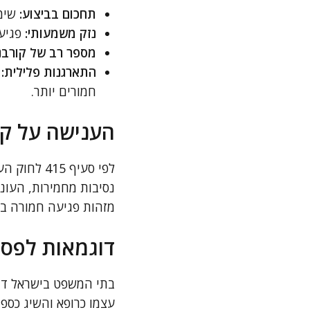
תחכום בביצוע:
שימו
נזק משמעותי:
פגיעה
מספר רב של קורבנ
התארגנות פלילית:
כ
חמורים יותר.
הענישה על קב
לפי סעיף 
נסיבות מחמירות, העונ
מזהות פגיעה חמורה בצ
דוגמאות לפסי
בתי המשפט בישראל דנ
עצמו כרופא והשיג כספ