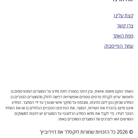
קצת עלינו
צרו קשר
מפת האתר
עמוד הפייסבוק
האתר הוקם מיוזמה אישית, ובין היתר במטרה לתת מידע על המוצרים המפורסמים בו
ולאפשר ערוץ לקבלת פרטים נוספים ואפשרויות רכישה לחלק מהמוצרים הנזכרים בו.
המידע שניתן נכון ליום כתיבתו, ומבוסס על מחקר אישי שנערך על ידי המחבר. המידע
איננו מייצג בהכרח את השירות, המוצר, את הפרטים הטכניים הכלולים בו או את המחיר
הנזכר לצידו. כדי לקבל את מלוא המידע הרלוונטי על המוצרים יש לפנות למשווקים
המורשים ו/או ליצרנים של המוצרים המוזכרים באתר.
© 2026 כל הזכויות שמורות לוקסלר את דוידוביץ'