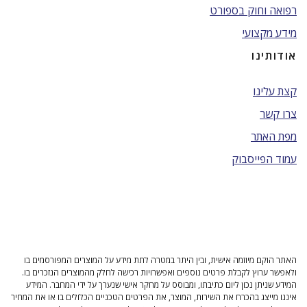
רפואה וחוק בספורט
מידע מקצועי
אודותינו
קצת עלינו
צרו קשר
מפת האתר
עמוד הפייסבוק
האתר הוקם מיוזמה אישית, ובין היתר במטרה לתת מידע על המוצרים המפורסמים בו
ולאפשר ערוץ לקבלת פרטים נוספים ואפשרויות רכישה לחלק מהמוצרים הנזכרים בו.
המידע שניתן נכון ליום כתיבתו, ומבוסס על מחקר אישי שנערך על ידי המחבר. המידע
איננו מייצג בהכרח את השירות, המוצר, את הפרטים הטכניים הכלולים בו או את המחיר