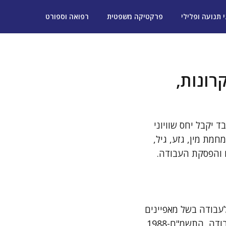
י תנועה ופלילי
פרקטיקה משפטית
רפואה וספורט
רונות,
 יקבל יחס שוויוני
מת מין, גזע, גיל,
ם והפסקת העבודה.
לעבודה בשל מאפיינים
אישיים כמו דת, מין, מוצא, גיל, נטייה מינית ועוד. בישראל, חוק שוויון ההזדמנויות בעבודה, התשמ"ח-1988,