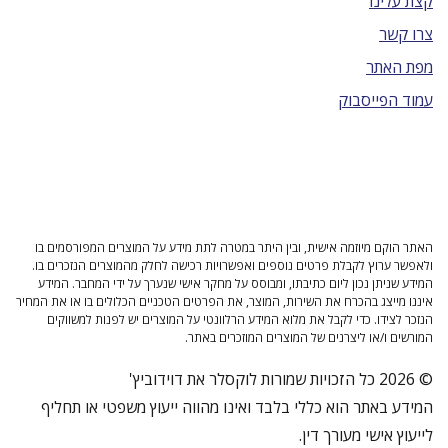
קצת עלינו
צרו קשר
מפת האתר
עמוד הפייסבוק
האתר הוקם מיוזמה אישית, ובין היתר במטרה לתת מידע על המוצרים המפורסמים בו
ולאפשר ערוץ לקבלת פרטים נוספים ואפשרויות רכישה לחלק מהמוצרים הנזכרים בו.
המידע שניתן נכון ליום כתיבתו, ומבוסס על מחקר אישי שנערך על ידי המחבר. המידע
איננו מייצג בהכרח את השירות, המוצר, את הפרטים הטכניים הכלולים בו או את המחיר
הנזכר לצידו. כדי לקבל את מלוא המידע הרלוונטי על המוצרים יש לפנות למשווקים
המורשים ו/או ליצרנים של המוצרים המוזכרים באתר.
© 2026 כל הזכויות שמורות לוקסלר את דוידוביץ'
המידע באתר הוא כללי בלבד ואינו מהווה ייעוץ משפטי או תחליף
לייעוץ אישי מעורך דין.