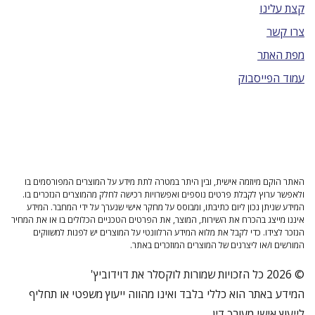
קצת עלינו
צרו קשר
מפת האתר
עמוד הפייסבוק
האתר הוקם מיוזמה אישית, ובין היתר במטרה לתת מידע על המוצרים המפורסמים בו
ולאפשר ערוץ לקבלת פרטים נוספים ואפשרויות רכישה לחלק מהמוצרים הנזכרים בו.
המידע שניתן נכון ליום כתיבתו, ומבוסס על מחקר אישי שנערך על ידי המחבר. המידע
איננו מייצג בהכרח את השירות, המוצר, את הפרטים הטכניים הכלולים בו או את המחיר
הנזכר לצידו. כדי לקבל את מלוא המידע הרלוונטי על המוצרים יש לפנות למשווקים
המורשים ו/או ליצרנים של המוצרים המוזכרים באתר.
© 2026 כל הזכויות שמורות לוקסלר את דוידוביץ'
המידע באתר הוא כללי בלבד ואינו מהווה ייעוץ משפטי או תחליף
לייעוץ אישי מעורך דין.