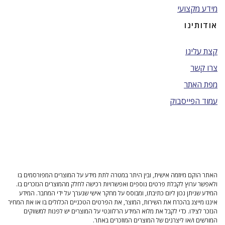
מידע מקצועי
אודותינו
קצת עלינו
צרו קשר
מפת האתר
עמוד הפייסבוק
האתר הוקם מיוזמה אישית, ובין היתר במטרה לתת מידע על המוצרים המפורסמים בו
ולאפשר ערוץ לקבלת פרטים נוספים ואפשרויות רכישה לחלק מהמוצרים הנזכרים בו.
המידע שניתן נכון ליום כתיבתו, ומבוסס על מחקר אישי שנערך על ידי המחבר. המידע
איננו מייצג בהכרח את השירות, המוצר, את הפרטים הטכניים הכלולים בו או את המחיר
הנזכר לצידו. כדי לקבל את מלוא המידע הרלוונטי על המוצרים יש לפנות למשווקים
המורשים ו/או ליצרנים של המוצרים המוזכרים באתר.