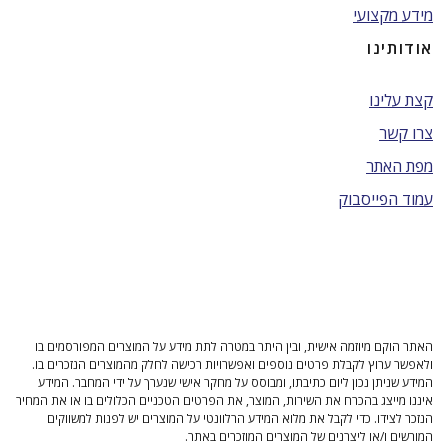
מידע מקצועי
אודותינו
קצת עלינו
צרו קשר
מפת האתר
עמוד הפייסבוק
האתר הוקם מיוזמה אישית, ובין היתר במטרה לתת מידע על המוצרים המפורסמים בו
ולאפשר ערוץ לקבלת פרטים נוספים ואפשרויות רכישה לחלק מהמוצרים הנזכרים בו.
המידע שניתן נכון ליום כתיבתו, ומבוסס על מחקר אישי שנערך על ידי המחבר. המידע
איננו מייצג בהכרח את השירות, המוצר, את הפרטים הטכניים הכלולים בו או את המחיר
הנזכר לצידו. כדי לקבל את מלוא המידע הרלוונטי על המוצרים יש לפנות למשווקים
המורשים ו/או ליצרנים של המוצרים המוזכרים באתר.