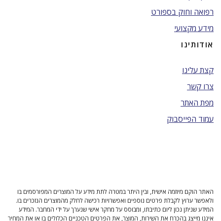
רפואה וחוק בספורט
מידע מקצועי
אודותינו
קצת עלינו
צרו קשר
מפת האתר
עמוד הפייסבוק
האתר הוקם מיוזמה אישית, ובין היתר במטרה לתת מידע על המוצרים המפורסמים בו
ולאפשר ערוץ לקבלת פרטים נוספים ואפשרויות רכישה לחלק מהמוצרים הנזכרים בו.
המידע שניתן נכון ליום כתיבתו, ומבוסס על מחקר אישי שנערך על ידי המחבר. המידע
איננו מייצג בהכרח את השירות, המוצר, את הפרטים הטכניים הכלולים בו או את המחיר