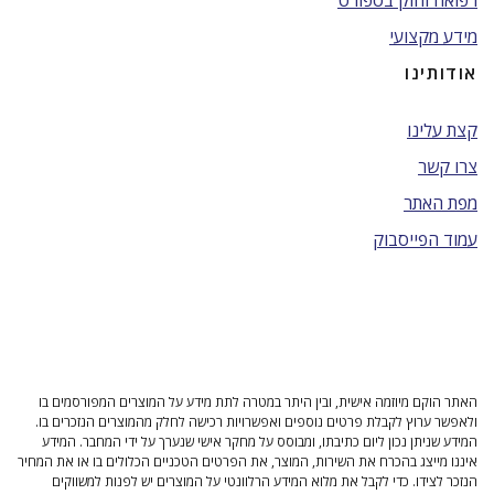
רפואה וחוק בספורט
מידע מקצועי
אודותינו
קצת עלינו
צרו קשר
מפת האתר
עמוד הפייסבוק
האתר הוקם מיוזמה אישית, ובין היתר במטרה לתת מידע על המוצרים המפורסמים בו
ולאפשר ערוץ לקבלת פרטים נוספים ואפשרויות רכישה לחלק מהמוצרים הנזכרים בו.
המידע שניתן נכון ליום כתיבתו, ומבוסס על מחקר אישי שנערך על ידי המחבר. המידע
איננו מייצג בהכרח את השירות, המוצר, את הפרטים הטכניים הכלולים בו או את המחיר
הנזכר לצידו. כדי לקבל את מלוא המידע הרלוונטי על המוצרים יש לפנות למשווקים