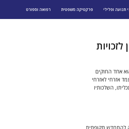
י תנועה ופלילי
פרקטיקה משפטית
רפואה וספורט
לזכויות
וא אחד החוקים
מד אזרחי לאזרחי
כליתו, השלכותיו
נת 2003 כהוראת שעה שנועדה להתחדש תקופתית,