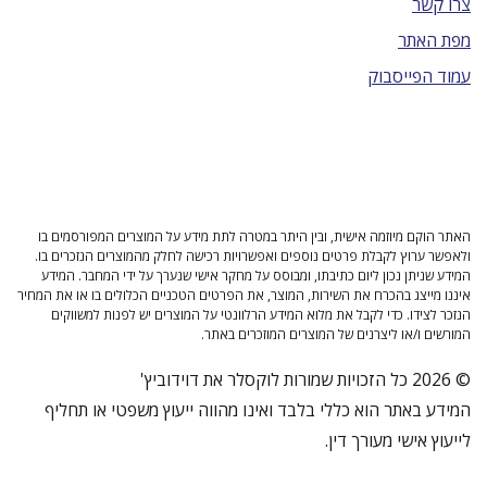
צרו קשר
מפת האתר
עמוד הפייסבוק
האתר הוקם מיוזמה אישית, ובין היתר במטרה לתת מידע על המוצרים המפורסמים בו
ולאפשר ערוץ לקבלת פרטים נוספים ואפשרויות רכישה לחלק מהמוצרים הנזכרים בו.
המידע שניתן נכון ליום כתיבתו, ומבוסס על מחקר אישי שנערך על ידי המחבר. המידע
איננו מייצג בהכרח את השירות, המוצר, את הפרטים הטכניים הכלולים בו או את המחיר
הנזכר לצידו. כדי לקבל את מלוא המידע הרלוונטי על המוצרים יש לפנות למשווקים
המורשים ו/או ליצרנים של המוצרים המוזכרים באתר.
© 2026 כל הזכויות שמורות לוקסלר את דוידוביץ'
המידע באתר הוא כללי בלבד ואינו מהווה ייעוץ משפטי או תחליף
לייעוץ אישי מעורך דין.