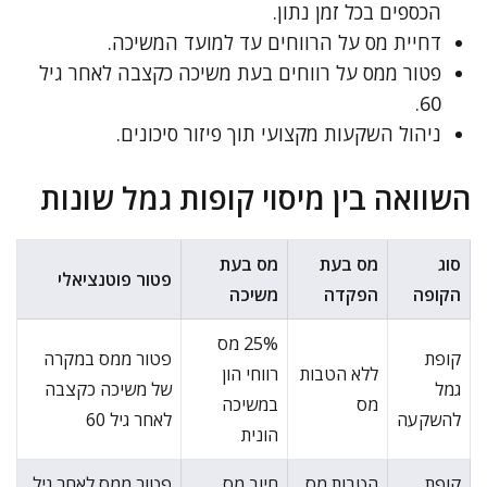
הכספים בכל זמן נתון.
דחיית מס על הרווחים עד למועד המשיכה.
פטור ממס על רווחים בעת משיכה כקצבה לאחר גיל
60.
ניהול השקעות מקצועי תוך פיזור סיכונים.
השוואה בין מיסוי קופות גמל שונות
סוג
מס בעת
מס בעת
פטור פוטנציאלי
הקופה
הפקדה
משיכה
25% מס
קופת
פטור ממס במקרה
ללא הטבות
רווחי הון
גמל
של משיכה כקצבה
מס
במשיכה
להשקעה
לאחר גיל 60
הונית
קופת
הטבות מס
חיוב מס
פטור ממס לאחר גיל