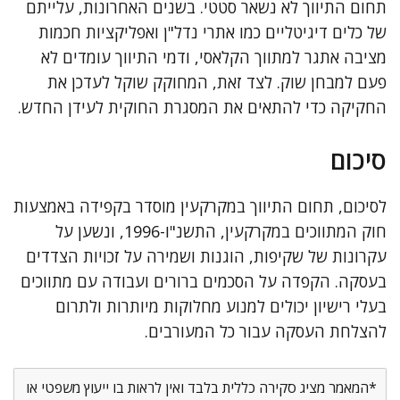
תחום התיווך לא נשאר סטטי. בשנים האחרונות, עלייתם
של כלים דיגיטליים כמו אתרי נדל"ן ואפליקציות חכמות
מציבה אתגר למתווך הקלאסי, ודמי התיווך עומדים לא
פעם למבחן שוק. לצד זאת, המחוקק שוקל לעדכן את
החקיקה כדי להתאים את המסגרת החוקית לעידן החדש.
סיכום
לסיכום, תחום התיווך במקרקעין מוסדר בקפידה באמצעות
חוק המתווכים במקרקעין, התשנ"ו-1996, ונשען על
עקרונות של שקיפות, הוגנות ושמירה על זכויות הצדדים
בעסקה. הקפדה על הסכמים ברורים ועבודה עם מתווכים
בעלי רישיון יכולים למנוע מחלוקות מיותרות ולתרום
להצלחת העסקה עבור כל המעורבים.
*המאמר מציג סקירה כללית בלבד ואין לראות בו ייעוץ משפטי או