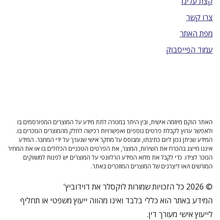
קצת עלינו
צרו קשר
מפת האתר
עמוד הפייסבוק
האתר הוקם מיוזמה אישית, ובין היתר במטרה לתת מידע על המוצרים המפורסמים בו
ולאפשר ערוץ לקבלת פרטים נוספים ואפשרויות רכישה לחלק מהמוצרים הנזכרים בו.
המידע שניתן נכון ליום כתיבתו, ומבוסס על מחקר אישי שנערך על ידי המחבר. המידע
איננו מייצג בהכרח את השירות, המוצר, את הפרטים הטכניים הכלולים בו או את המחיר
הנזכר לצידו. כדי לקבל את מלוא המידע הרלוונטי על המוצרים יש לפנות למשווקים
המורשים ו/או ליצרנים של המוצרים המוזכרים באתר.
© 2026 כל הזכויות שמורות לוקסלר את דוידוביץ'
המידע באתר הוא כללי בלבד ואינו מהווה ייעוץ משפטי או תחליף
לייעוץ אישי מעורך דין.