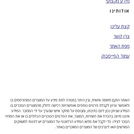
מידע מקצועי
אודותינו
קצת עלינו
צרו קשר
מפת האתר
עמוד הפייסבוק
האתר הוקם מיוזמה אישית, ובין היתר במטרה לתת מידע על המוצרים המפורסמים בו
ולאפשר ערוץ לקבלת פרטים נוספים ואפשרויות רכישה לחלק מהמוצרים הנזכרים בו.
המידע שניתן נכון ליום כתיבתו, ומבוסס על מחקר אישי שנערך על ידי המחבר. המידע
איננו מייצג בהכרח את השירות, המוצר, את הפרטים הטכניים הכלולים בו או את המחיר
הנזכר לצידו. כדי לקבל את מלוא המידע הרלוונטי על המוצרים יש לפנות למשווקים
המורשים ו/או ליצרנים של המוצרים המוזכרים באתר.