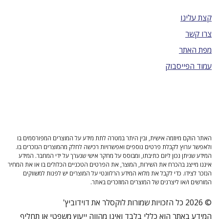
קצת עלינו
צרו קשר
מפת האתר
עמוד הפייסבוק
האתר הוקם מיוזמה אישית, ובין היתר במטרה לתת מידע על המוצרים המפורסמים בו
ולאפשר ערוץ לקבלת פרטים נוספים ואפשרויות רכישה לחלק מהמוצרים הנזכרים בו.
המידע שניתן נכון ליום כתיבתו, ומבוסס על מחקר אישי שנערך על ידי המחבר. המידע
איננו מייצג בהכרח את השירות, המוצר, את הפרטים הטכניים הכלולים בו או את המחיר
הנזכר לצידו. כדי לקבל את מלוא המידע הרלוונטי על המוצרים יש לפנות למשווקים
המורשים ו/או ליצרנים של המוצרים המוזכרים באתר.
© 2026 כל הזכויות שמורות לוקסלר את דוידוביץ'
המידע באתר הוא כללי בלבד ואינו מהווה ייעוץ משפטי או תחליף